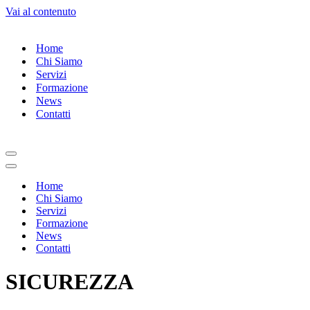
Vai al contenuto
Home
Chi Siamo
Servizi
Formazione
News
Contatti
Menu
di
Menu
navigazione
di
Home
navigazione
Chi Siamo
Servizi
Formazione
News
Contatti
SICUREZZA