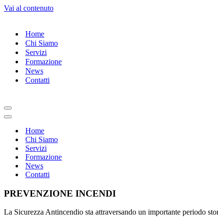
Vai al contenuto
Home
Chi Siamo
Servizi
Formazione
News
Contatti
Menu
di
Menu
navigazione
di
Home
navigazione
Chi Siamo
Servizi
Formazione
News
Contatti
PREVENZIONE INCENDI
La Sicurezza Antincendio sta attraversando un importante periodo stori